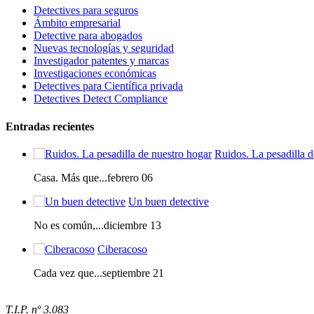
Detectives para seguros
Ámbito empresarial
Detective para abogados
Nuevas tecnologías y seguridad
Investigador patentes y marcas
Investigaciones económicas
Detectives para Científica privada
Detectives Detect Compliance
Entradas recientes
Ruidos. La pesadilla d
Casa. Más que...febrero 06
Un buen detective
No es común,...diciembre 13
Ciberacoso
Cada vez que...septiembre 21
T.I.P. nº 3.083