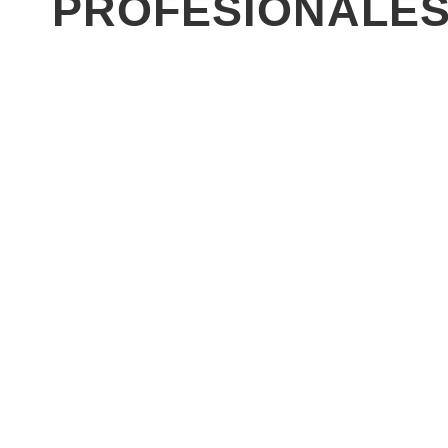
PROFESIONALE
Detectives Para Seguros
Ámbito Empresarial
Detective Para Abogados
Nuevas Tecnologías Y
Seguridad
Investigador Patentes Y
Marcas
Investigaciones Económicas
Detectives Para Científica
Privada