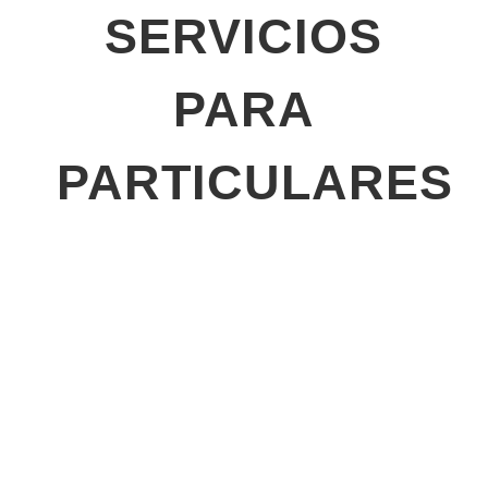
SERVICIOS
PARA
PARTICULARES
Detectives Para Infidelidades
Detective Para Divorcios
Detectives Para Custodia De
Menores. Conducta Parental
Detective Para Localizar
Personas. Personas
Subarrendamientos. Alquileres
Desaparecidas